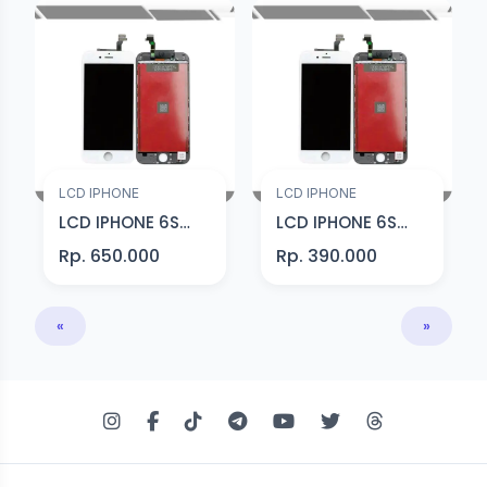
LCD IPHONE
LCD IPHONE
LCD IPHONE 6S
LCD IPHONE 6S
PLUS HITAM
PLUS HITAM Grade
Rp. 650.000
Rp. 390.000
Premium
A
«
»